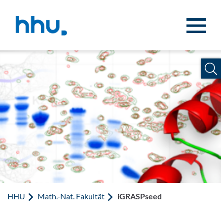
Zum Inhalt springen
Zur Suche springen
HHU
Math.-Nat. Fakultät
iGRASPseed